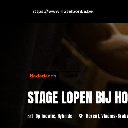
Overslaan
naar
https://www.hotelbonka.be
content
Nederlands
English
STAGE LOPEN BIJ H
Op locatie, Hybride
Herent
,
Vlaams-Brab