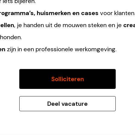
iets bijleren.
rogramma’s,
huismerken en cases
voor klanten
ellen
, je handen uit de mouwen steken en je
cre
rhonden.
en
zijn in een professionele werkomgeving.
Solliciteren
Deel vacature