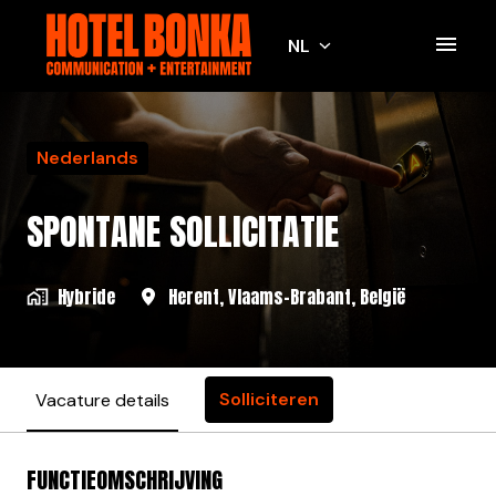
Overslaan
naar
NL
Homepagina
content
Nederlands
SPONTANE SOLLICITATIE
Hybride
Herent
,
Vlaams-Brabant
,
België
Solliciteren
Vacature details
FUNCTIEOMSCHRIJVING